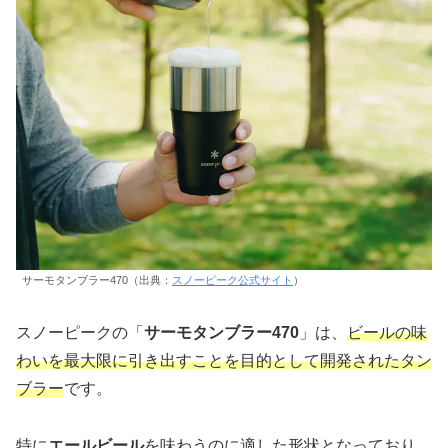
サーモタンブラー470（出典：
スノーピーク公式サイト
）
スノーピークの「
サーモタンブラー470
」は、
ビールの味
わいを最大限に引き出すことを目的として開発されたタン
ブラー
です。
特に
エールビール
を味わうのに適した形状となっており、