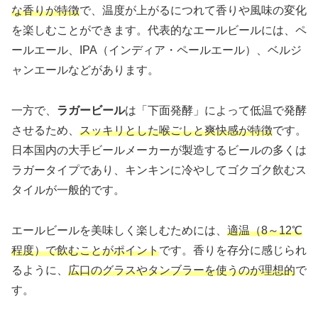
な香りが特徴
で、温度が上がるにつれて香りや風味の変化
を楽しむことができます。代表的なエールビールには、ペ
ールエール、IPA（インディア・ペールエール）、ベルジ
ャンエールなどがあります。
一方で、
ラガービール
は「下面発酵」によって低温で発酵
させるため、
スッキリとした喉ごしと爽快感が特徴
です。
日本国内の大手ビールメーカーが製造するビールの多くは
ラガータイプであり、キンキンに冷やしてゴクゴク飲むス
タイルが一般的です。
エールビールを美味しく楽しむためには、
適温（8～12℃
程度）で飲むことがポイント
です。香りを存分に感じられ
るように、
広口のグラスやタンブラーを使うのが理想的
で
す。