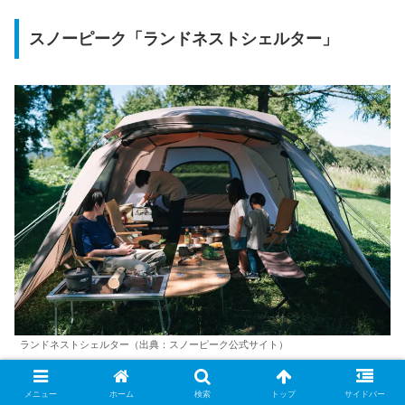
スノーピーク「ランドネストシェルター」
ランドネストシェルター（出典：スノーピーク公式サイト）
スノーピーク「ランドネストシェルター」は、リビングと
メニュー
ホーム
検索
トップ
サイドバー