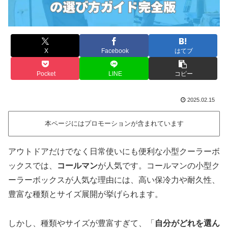
X
Facebook
はてブ
Pocket
LINE
コピー
2025.02.15
本ページにはプロモーションが含まれています
アウトドアだけでなく日常使いにも便利な小型クーラーボ
ックスでは、
コールマン
が人気です。コールマンの小型ク
ーラーボックスが人気な理由には、高い保冷力や耐久性、
豊富な種類とサイズ展開が挙げられます。
しかし、種類やサイズが豊富すぎて、「
自分がどれを選ん